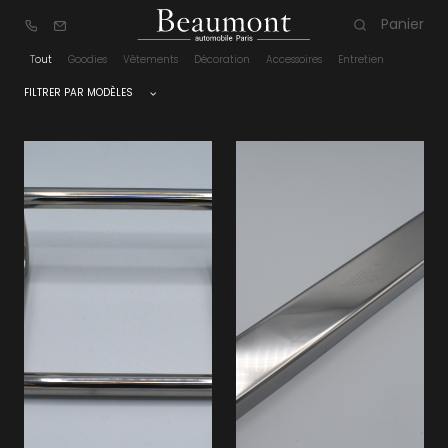
Panier
Tout
Goodies
Vêtements
Décoration
Accessoires
Entretien
Livraison offerte à partir de 150 euros d'achat
FILTRER PAR MODÈLES